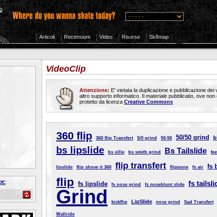
Articoli
Recensioni
Video
Risorse
Sk8map
VideoClip
Attenzione:
E' vietata la duplicazione e pubblicazione dei vi
altro supporto informatico. Il materiale pubblicatio, ove no
protetto da licenza
Creative Commons
360 flip
50/50 grind
b
360 flip Transfert
5/0 grind
50-50
bs lipslide
Bs Tailslide
bs ollie
bs smith grind
fe
flip transfert
fs 
lipslide
flip shove it 360
flippone
fs air
flip
fs tailsl
fs lipslide
fs nose grind
fs noseblunt slide
Grind
LipSlide
kickflip
nose grind
Sad Transfert
Wallride