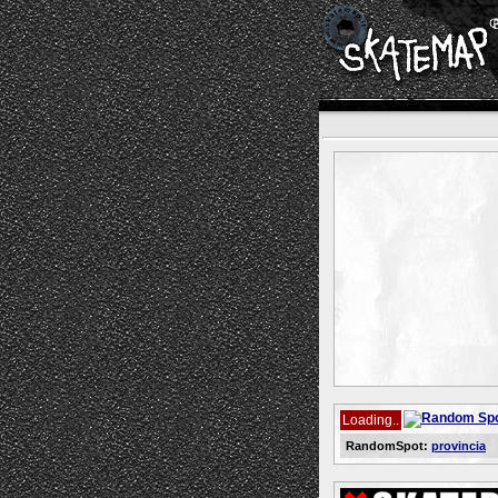
Loading..
RandomSpot:
provincia