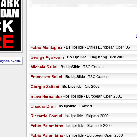
Fabio Montagner
-
Bs lipslide
- Etnies European Open 06
George Agokouin
-
Bs LipSlide
- King Kong Trick 2005
egnala evento
Michele Salini
-
Bs LipSlide
- TSC Contest
Francesco Salini
-
Bs LipSlide
- TSC Contest
Giorgio Zattoni
-
Bs Lipslide
- Cis 2002
Steve Hernandez
-
bs lipslide
- European Open 2001
Claudio Brun
-
bs lipslide
- Contest
Riccardo Comini
-
bs lipslide
- Skipass 2000
Fabio Palombino
-
bs lipslide
- Slamtrick 2000 II
Fabio Palombino
-
bs lipslide
- European Open 2000