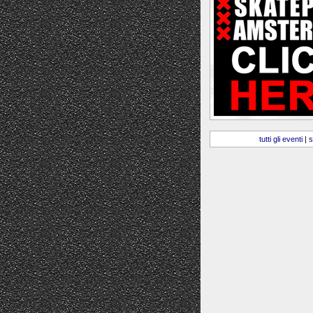
tutti gli eventi
|
s