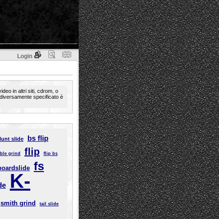
Login
deo in altri siti, cdrom, o
n diversamente specificato è
bs flip
lunt slide
flip
eble grind
flip bs
fs
boardslide
K-
ide
smith grind
tail slide